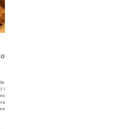
to
 da
i i
ono
tra
ore