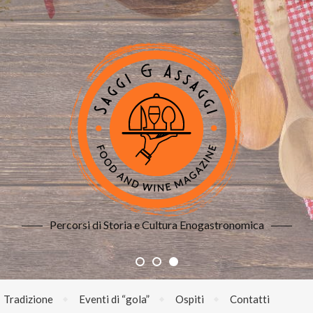
Percorsi di Storia e Cultura Enogastronomica
Tradizione
Eventi di “gola”
Ospiti
Contatti