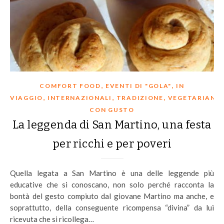
,
,
COMFORT FOOD
EVENTI DI "GOLA"
IN
,
,
,
VIAGGIO
INTERNAZIONALI
TRADIZIONE
VEGETARIANI
CON GUSTO
La leggenda di San Martino, una festa
per ricchi e per poveri
Quella legata a San Martino è una delle leggende più
educative che si conoscano, non solo perché racconta la
bontà del gesto compiuto dal giovane Martino ma anche, e
soprattutto, della conseguente ricompensa “divina” da lui
ricevuta che si ricollega…