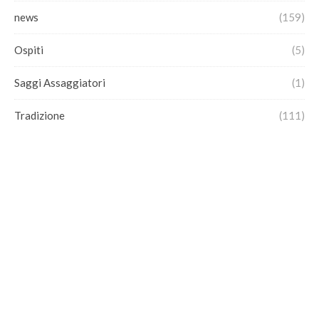
news
(159)
Ospiti
(5)
Saggi Assaggiatori
(1)
Tradizione
(111)
Vegetariani con gusto
(120)
Vini
(71)
Articoli Recenti
Le chiavi di San Pietro, dolce simbolico di antica
memoria
29/06/2026