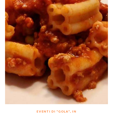
,
EVENTI DI "GOLA"
IN