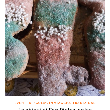
,
,
EVENTI DI "GOLA"
IN VIAGGIO
TRADIZIONE