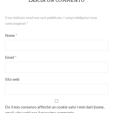
LASCIA UN COMMENTO
Il tuo indirizzo email non sarà pubblicato.
I campi obbligatori sono
contrassegnati
*
Nome
*
Email
*
Sito web
Do il mio consenso affinché un cookie salvi i miei dati (nome,
email, sito web) per il prossimo commento.