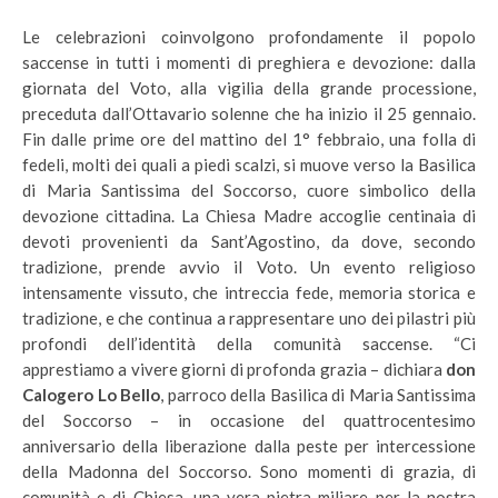
Le celebrazioni coinvolgono profondamente il popolo
saccense in tutti i momenti di preghiera e devozione: dalla
giornata del Voto, alla vigilia della grande processione,
preceduta dall’Ottavario solenne che ha inizio il 25 gennaio.
Fin dalle prime ore del mattino del 1° febbraio, una folla di
fedeli, molti dei quali a piedi scalzi, si muove verso la Basilica
di Maria Santissima del Soccorso, cuore simbolico della
devozione cittadina. La Chiesa Madre accoglie centinaia di
devoti provenienti da Sant’Agostino, da dove, secondo
tradizione, prende avvio il Voto. Un evento religioso
intensamente vissuto, che intreccia fede, memoria storica e
tradizione, e che continua a rappresentare uno dei pilastri più
profondi dell’identità della comunità saccense. “Ci
apprestiamo a vivere giorni di profonda grazia – dichiara
don
Calogero Lo Bello
, parroco della Basilica di Maria Santissima
del Soccorso – in occasione del quattrocentesimo
anniversario della liberazione dalla peste per intercessione
della Madonna del Soccorso. Sono momenti di grazia, di
comunità e di Chiesa, una vera pietra miliare per la nostra