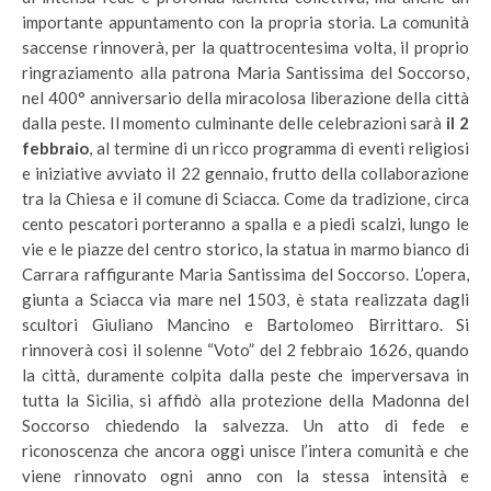
importante appuntamento con la propria storia. La comunità
saccense rinnoverà, per la quattrocentesima volta, il proprio
ringraziamento alla patrona Maria Santissima del Soccorso,
nel 400° anniversario della miracolosa liberazione della città
dalla peste. Il momento culminante delle celebrazioni sarà
il 2
febbraio
, al termine di un ricco programma di eventi religiosi
e iniziative avviato il 22 gennaio, frutto della collaborazione
tra la Chiesa e il comune di Sciacca. Come da tradizione, circa
cento pescatori porteranno a spalla e a piedi scalzi, lungo le
vie e le piazze del centro storico, la statua in marmo bianco di
Carrara raffigurante Maria Santissima del Soccorso. L’opera,
giunta a Sciacca via mare nel 1503, è stata realizzata dagli
scultori Giuliano Mancino e Bartolomeo Birrittaro. Si
rinnoverà così il solenne “Voto” del 2 febbraio 1626, quando
la città, duramente colpita dalla peste che imperversava in
tutta la Sicilia, si affidò alla protezione della Madonna del
Soccorso chiedendo la salvezza. Un atto di fede e
riconoscenza che ancora oggi unisce l’intera comunità e che
viene rinnovato ogni anno con la stessa intensità e