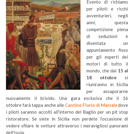
Evento di richiamo
per piloti e ricchi
avventurieri, negli
anni, questa
competizione piena
di seduzioni è
diventata un
appuntamento fisso
per gli esperti dei
motori di tutto il
mondo, che dal
15 al
18 ottobre
si
riuniranno in Sicilia
per assaporarne
nuovamente il brivido. Una gara esclusiva che il 16
ottobre farà tappa anche alle
Cantine Florio di Marsala
dove
i piloti saranno accolti all’interno del Baglio per un pit stop
ristoratore. Se siete in Sicilia non perdete l’occasione di
vedere sfilare le vetture attraverso i meravigliosi panorami
dell’Isola.