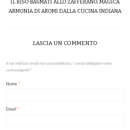
IL RISO BASMATI ALLO ZAFFERANO, MAGICA
ARMONIA DI AROMI DALLA CUCINA INDIANA
LASCIA UN COMMENTO
Il tuo indirizzo email non sarà pubblicato.
I campi obbligatori sono
contrassegnati
*
Nome
*
Email
*