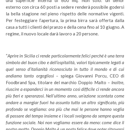
una superficie interna di 600 mq. Non solo: un dehor
esterno con circa 60 posti a sedere renderà possibile godersi
la bella stagione nel pieno rispetto delle normative vigenti.
Per festeggiare l’apertura, la prima birra sarà offerta dalla
casa a tutti i clienti del pranzo e della cena fino al 10 giugno. A
regime, il nuovo locale darà lavoro a 20 persone.
“
Aprire in Sicilia ci rende particolarmente felici perché è una terra
simbolo del buon cibo e dell’ospitalità, valori tipicamente legati a
quel senso d’italianità riconosciuto in tutto il mondo e di cui
andiamo tanto orgogliosi –
spiega Giovanni Porcu, CEO di
Foodbrand Spa, titolare del marchio Doppio Malto
– Inoltre,
riuscire a espanderci in un momento così difficile ci rende ancora
più fieri e speranzosi. Nell’ultimo anno, un’azione scontata come
andare a mangiar fuori ha assunto tutto un altro significato, più
profondo se vogliamo: ora più che mai le persone hanno voglia
di passare del tempo insieme e i locali svolgono da sempre questa
funzione sociale. Noi non vogliamo essere da meno: come dice il
nostro motto, Doppio Malto è un posto felice dove poter ritrovarsi