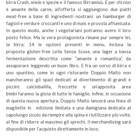
birra Crash, miele e spezie e il famoso Birramisù. E per chi non
è amante della carne, all’offerta si aggiungono due piatti
meat-free a base di ingredienti nostrani: un hamburger di
fagioli e verdure croccanti e uno di mais e provola affumicata.
In questo modo, anche i vegetariani potranno avere il loro
posto felice. Ma la vera protagonista rimane pur sempre lei,
la birra: 14 le opzioni presenti in menu, inclusa la
proposta gluten-free Leila Senza Scuse, una lager a bassa
fermentazione descritta come “amante e romantica”, da
assaporare leggendo un buon libro. E fra un sorso di birra e
uno spuntino, come in ogni ristorante Doppio Malto non
mancheranno gli spazi dedicati al divertimento di grandi e
piccini: calciobalilla, freccette e un’apposita area
bimbi faranno la gioia di tutte le famiglie. Infine, in occasione
di questa nuova apertura, Doppio Malto lancerà una linea di
magliette in edizione limitata e una damigiana dedicata al
capoluogo siculo da riempire alla spina e riutilizzare più volte,
al fine di ridurre al massimo gli sprechi. Il merchandising sarà
disponibile per l’acquisto direttamente in loco.