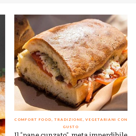
,
,
COMFORT FOOD
TRADIZIONE
VEGETARIANI CON
GUSTO
Il “pane cunzato”, meta imperdibile