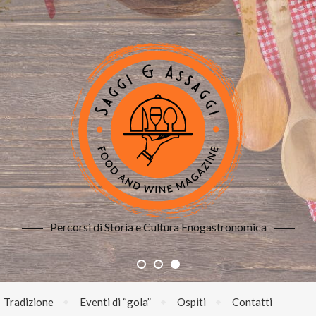
Percorsi di Storia e Cultura Enogastronomica
Tradizione
Eventi di “gola”
Ospiti
Contatti