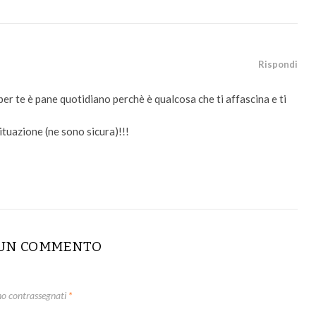
Rispondi
r te è pane quotidiano perchè è qualcosa che ti affascina e ti
 situazione (ne sono sicura)!!!
 UN COMMENTO
no contrassegnati
*