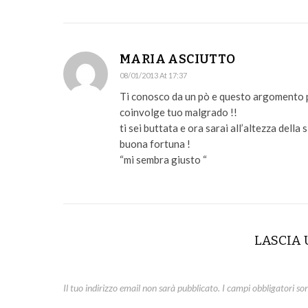
MARIA ASCIUTTO
08/01/2013 At 17:37
Ti conosco da un pò e questo argomento pe
coinvolge tuo malgrado !!
ti sei buttata e ora sarai all’altezza della
buona fortuna !
“mi sembra giusto “
LASCIA
Il tuo indirizzo email non sarà pubblicato.
I campi obbligatori so