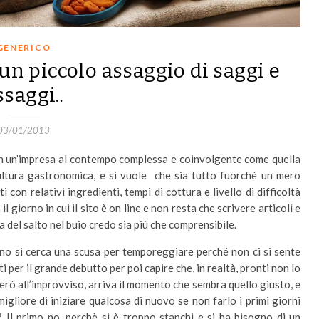
GENERICO
un piccolo assaggio di saggi e
ssaggi..
03/01/2013
 in un’impresa al contempo complessa e coinvolgente come quella
cultura gastronomica, e si vuole che sia tutto fuorché un mero
 con relativi ingredienti, tempi di cottura e livello di difficoltà
 il giorno in cui il sito è on line e non resta che scrivere articoli e
a del salto nel buio credo sia più che comprensibile.
no si cerca una scusa per temporeggiare perché non ci si sente
 per il grande debutto per poi capire che, in realtà, pronti non lo
però all’improvviso, arriva il momento che sembra quello giusto, e
gliore di iniziare qualcosa di nuovo se non farlo i primi giorni
 Il primo no, perchè si è troppo stanchi e si ha bisogno di un