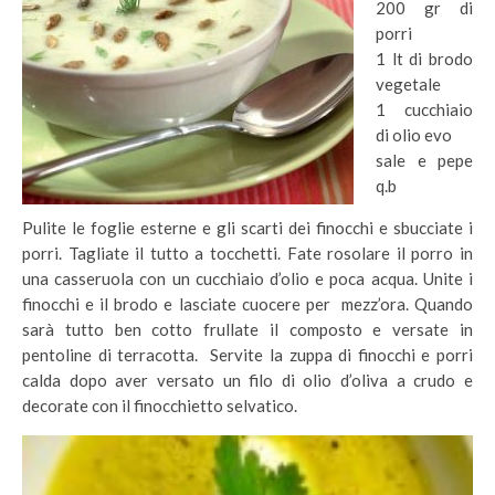
200 gr di
porri
1 lt di brodo
vegetale
1 cucchiaio
di olio evo
sale e pepe
q.b
Pulite le foglie esterne e gli scarti dei finocchi e sbucciate i
porri. Tagliate il tutto a tocchetti. Fate rosolare il porro in
una casseruola con un cucchiaio d’olio e poca acqua. Unite i
finocchi e il brodo e lasciate cuocere per mezz’ora. Quando
sarà tutto ben cotto frullate il composto e versate in
pentoline di terracotta. Servite la zuppa di finocchi e porri
calda dopo aver versato un filo di olio d’oliva a crudo e
decorate con il finocchietto selvatico.