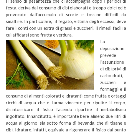
Il senso di pesantezza che ci accompagna dopo i periodi di
festa, deriva dal consumo di cibi elaborati e troppo dolci ed è
provocato dall’accumulo di scorie e tossine difficili da
smaltire. In particolare, il fegato, vittima degli eccessi, deve
fare i conti con un extra di grassi e zuccheri. Il rimedi facili a
cui affidarsi sono frutta e verdura.
La
depurazione
prevede
l’assunzione
di cibi privi di
carboidrati,
zuccheri e
formaggi e il
consumo di alimenti colorati e idratanti come frutta e ortaggi
ricchi di acqua che è l’arma vincente per ripulire il corpo,
disintossicare il fisico facendo ripartire il metabolismo
ingolfato. Innanzitutto, è importante bere almeno due litri di
acqua al giorno, sia sotto forma di bevanda, che di tisane e
cibi. Idratare, infatti, equivale a rigenerare il fisico dal punto