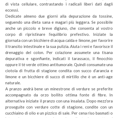
di vista cellulare, contrastando i radicali liberi dati dagli
eccessi.
Dedicate almeno due giorni alla depurazione da tossine,
seguendo una dieta sana e magari più leggera. Se possibile
anche un piccolo e breve digiuno, che consenta al vostro
corpo di ripristinare l’equilibrio prefestivo. Iniziate la
giornata con un bicchiere di acqua calda e limone, per favorire
il transito intestinale e la sua pulizia. Aiuta i reni e favorisce il
drenaggio del colon. Per colazione assumete una tisana
depurativa e sgonfiante, indicati il tarassaco, il finocchio
oppure il tè verde ottimo antitumorale. Quindi consumate una
ciotola di frutta di stagione condita con succo d’arancia e
limone e un bicchiere di succo di mirtillo che è un anti-age
naturale.
A pranzo andrà bene un minestrone di verdure se preferite
accompagnato da orzo bollito ottima fonte di fibre. In
alternativa iniziate il pranzo con una insalata. Dopo mezz’ora
proseguite con verdure cotte di stagione, condite con un
cucchiaino di olio e un pizzico di sale. Per cena riso basmati o