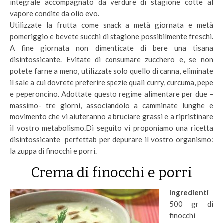
integrale accompagnato da verdure di stagione cotte al
vapore condite da olio evo.
Utilizzate la frutta come snack a metà giornata e metà
pomeriggio e bevete succhi di stagione possibilmente freschi.
A fine giornata non dimenticate di bere una tisana
disintossicante. Evitate di consumare zucchero e, se non
potete farne a meno, utilizzate solo quello di canna, eliminate
il sale a cui dovrete preferire spezie quali curry, curcuma, pepe
e peperoncino. Adottate questo regime alimentare per due –
massimo- tre giorni, associandolo a camminate lunghe e
movimento che vi aiuteranno a bruciare grassi e a ripristinare
il vostro metabolismo.Di seguito vi proponiamo una ricetta
disintossicante perfettab per depurare il vostro organismo:
la zuppa di finocchi e porri.
Crema di finocchi e porri
Ingredienti
500 gr di
finocchi