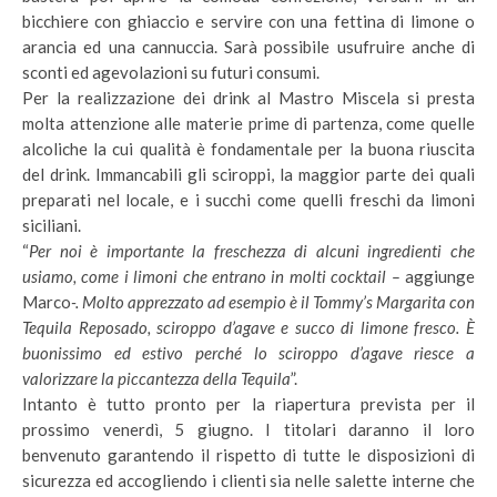
bicchiere con ghiaccio e servire con una fettina di limone o
arancia ed una cannuccia. Sarà possibile usufruire anche di
sconti ed agevolazioni su futuri consumi.
Per la realizzazione dei drink al Mastro Miscela si presta
molta attenzione alle materie prime di partenza, come quelle
alcoliche la cui qualità è fondamentale per la buona riuscita
del drink. Immancabili gli sciroppi, la maggior parte dei quali
preparati nel locale, e i succhi come quelli freschi da limoni
siciliani.
“
Per noi è importante la freschezza di alcuni ingredienti che
usiamo, come i limoni che entrano in molti cocktail –
aggiunge
Marco
-. Molto apprezzato ad esempio è il Tommy’s Margarita con
Tequila Reposado, sciroppo d’agave e succo di limone fresco. È
buonissimo ed estivo perché lo sciroppo d’agave riesce a
valorizzare la piccantezza della Tequila
”.
Intanto è tutto pronto per la riapertura prevista per il
prossimo venerdì, 5 giugno. I titolari daranno il loro
benvenuto garantendo il rispetto di tutte le disposizioni di
sicurezza ed accogliendo i clienti sia nelle salette interne che