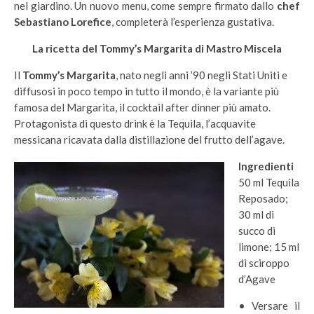
nel giardino. Un nuovo menu, come sempre firmato dallo
chef
Sebastiano Lorefice
, completerà l’esperienza gustativa.
La ricetta del Tommy’s Margarita di Mastro Miscela
Il
Tommy’s Margarita
, nato negli anni ’90 negli Stati Uniti e
diffusosi in poco tempo in tutto il mondo, è la variante più
famosa del Margarita, il cocktail after dinner più amato.
Protagonista di questo drink è la Tequila, l’acquavite
messicana ricavata dalla distillazione del frutto dell’agave.
I
ngredienti
50 ml Tequila
Reposado;
30 ml di
succo di
limone; 15 ml
di sciroppo
d’Agave
• Versare il