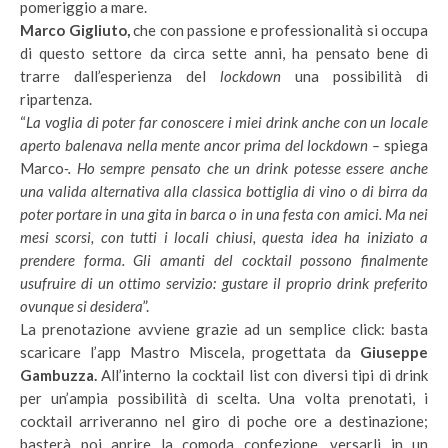
pomeriggio a mare.
Marco Gigliuto,
che con passione e professionalità si occupa
di questo settore da circa sette anni, ha pensato bene di
trarre dall’esperienza del
lockdown
una possibilità di
ripartenza.
“
La voglia di poter far conoscere i miei drink anche con un locale
aperto balenava nella mente ancor prima del lockdown –
spiega
Marco
-. Ho sempre pensato che un drink potesse essere anche
una valida alternativa alla classica bottiglia di vino o di birra da
poter portare in una gita in barca o in una festa con amici. Ma nei
mesi scorsi, con tutti i locali chiusi, questa idea ha iniziato a
prendere forma. Gli amanti del cocktail possono finalmente
usufruire di un ottimo servizio: gustare il proprio drink preferito
ovunque si desidera
”.
La prenotazione avviene grazie ad un semplice click: basta
scaricare l’app Mastro Miscela, progettata da
Giuseppe
Gambuzza.
All’interno la cocktail list con diversi tipi di drink
per un’ampia possibilità di scelta. Una volta prenotati, i
cocktail arriveranno nel giro di poche ore a destinazione;
basterà poi aprire la comoda confezione, versarli in un