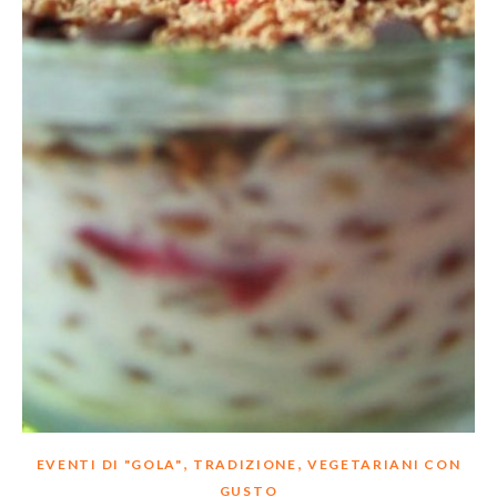
,
,
EVENTI DI "GOLA"
TRADIZIONE
VEGETARIANI CON
GUSTO