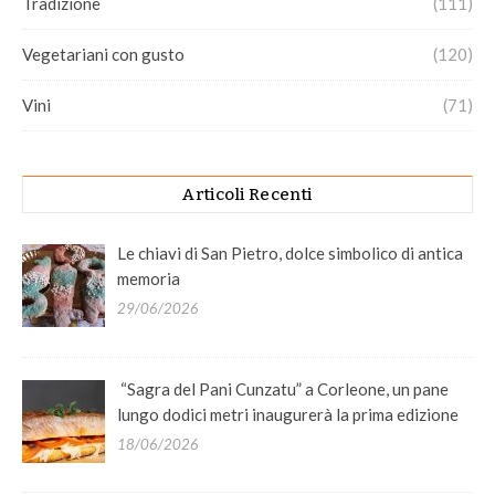
Tradizione
(111)
Vegetariani con gusto
(120)
Vini
(71)
Articoli Recenti
Le chiavi di San Pietro, dolce simbolico di antica
memoria
29/06/2026
“Sagra del Pani Cunzatu” a Corleone, un pane
lungo dodici metri inaugurerà la prima edizione
18/06/2026