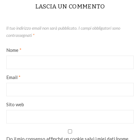
LASCIA UN COMMENTO
Il tuo indirizzo email non sarà pubblicato.
I campi obbligatori sono
contrassegnati
*
Nome
*
Email
*
Sito web
Do il mio consenso affinché un cookie salvi i miei dati (nome,