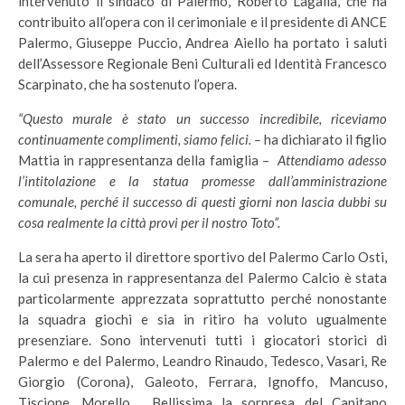
intervenuto il sindaco di Palermo, Roberto Lagalla, che ha
contribuito all’opera con il cerimoniale e il presidente di ANCE
Palermo, Giuseppe Puccio, Andrea Aiello ha portato i saluti
dell’Assessore Regionale Beni Culturali ed Identità Francesco
Scarpinato, che ha sostenuto l’opera.
“Questo murale è stato un successo incredibile, riceviamo
continuamente complimenti, siamo felici. –
ha dichiarato il figlio
Mattia in rappresentanza della famiglia –
Attendiamo adesso
l’intitolazione e la statua promesse dall’amministrazione
comunale, perché il successo di questi giorni non lascia dubbi su
cosa realmente la città provi per il nostro Toto”.
La sera ha aperto il direttore sportivo del Palermo Carlo Osti,
la cui presenza in rappresentanza del Palermo Calcio è stata
particolarmente apprezzata soprattutto perché nonostante
la squadra giochi e sia in ritiro ha voluto ugualmente
presenziare. Sono intervenuti tutti i giocatori storici di
Palermo e del Palermo, Leandro Rinaudo, Tedesco, Vasari, Re
Giorgio (Corona), Galeoto, Ferrara, Ignoffo, Mancuso,
Tiscione, Morello. Bellissima la sorpresa del Capitano