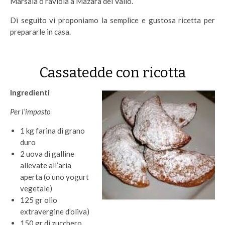
Marsala o raviola a Mazara del Vallo.
Di seguito vi proponiamo la semplice e gustosa ricetta per
prepararle in casa.
Cassatedde con ricotta
Ingredienti
Per l’impasto
1 kg farina di grano
duro
2 uova di galline
allevate all’aria
aperta (o uno yogurt
vegetale)
125 gr olio
extravergine d’oliva)
150 gr di zucchero