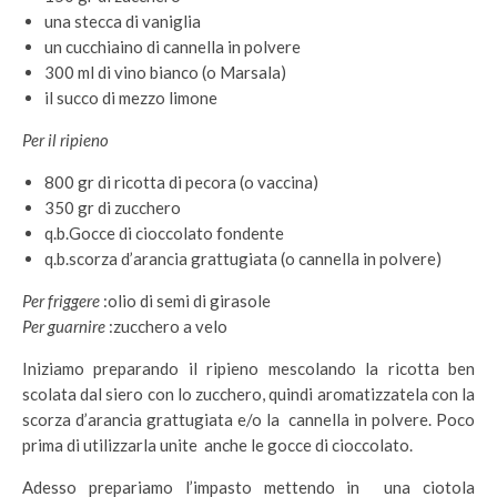
una stecca di vaniglia
un cucchiaino di cannella in polvere
300 ml di vino bianco (o Marsala)
il succo di mezzo limone
Per il ripieno
800 gr di ricotta di pecora (o vaccina)
350 gr di zucchero
q.b.Gocce di cioccolato fondente
q.b.scorza d’arancia grattugiata (o cannella in polvere)
Per friggere
:olio di semi di girasole
Per guarnire
:zucchero a velo
Iniziamo preparando il ripieno mescolando la ricotta ben
scolata dal siero con lo zucchero, quindi aromatizzatela con la
scorza d’arancia grattugiata e/o la cannella in polvere. Poco
prima di utilizzarla unite anche le gocce di cioccolato.
Adesso prepariamo l’impasto mettendo in una ciotola