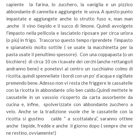
capiente la farina, lo zucchero, la vaniglia e un pizzico
abbondante di cannella e aggiungete le uova. A questo punto
impastate e aggiungete anche lo strutto fuso e, man man
,anche il vino tiepido e il succo di limone. Quindi avvolgete
l’impasto nella pellicola e lasciatelo riposare per circa un’ora
(o più) in frigo. Trascorso questo tempo riprendete l’impasto
e spianatelo molto sottile ( se usate la macchinetta per la
pasta usate il penultimo spessore). Con una coppapasta (o un
bicchiere) di circa 10 cm ricavate dei cerchi (anche rettangoli
andranno bene) e ponetevi al centro un cucchiaino colmo di
ricotta, quindi spennellate i bordi con un po’ d’acqua e sigillate
premendo bene. Adesso non vi resta che friggere le cassatelle
con la ricotta in abbondante olio ben caldo.Quindi mettete le
cassatelle in un vassoio ricoperto da carta assorbente da
cucina e, infine, spolverizzate con abbondante zucchero a
velo. Anche se la tradizione vuole che le cassatelle con la
ricotta si gustino calde ” a scottalabra”, saranno ottime
anche tiepide, fredde e anche il giorno dopo ( sempre che ve
ne restino, ovviamente!)