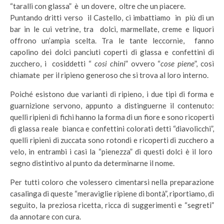
“taralli con glassa” è un dovere, oltre che un piacere.
Puntando dritti verso il Castello, ci imbattiamo in più di un
bar in le cui vetrine, tra dolci, marmellate, creme e liquori
offrono un’ampia scelta. Tra le tante leccornìe, fanno
capolino dei dolci panciuti coperti di glassa e confettini di
zucchero, i cosiddetti “
cosi chini
” ovvero “
cose piene
”, così
chiamate per il ripieno generoso che si trova al loro interno.
Poiché esistono due varianti di ripieno, i due tipi di forma e
guarnizione servono, appunto a distinguerne il contenuto:
quelli ripieni di fichi hanno la forma di un fiore e sono ricoperti
di glassa reale bianca e confettini colorati detti “diavolicchi”,
quelli ripieni di zuccata sono rotondi e ricoperti di zucchero a
velo, in entrambi i casi la “pienezza” di questi dolci è il loro
segno distintivo al punto da determinarne il nome.
Per tutti coloro che volessero cimentarsi nella preparazione
casalinga di queste “meraviglie ripiene di bontà”, riportiamo, di
seguito, la preziosa ricetta, ricca di suggerimenti e “segreti”
da annotare con cura.