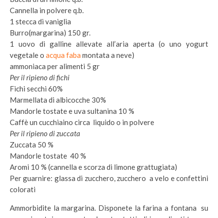
Cannella in polvere q.b.
1 stecca di vaniglia
Burro(margarina) 150 gr.
1 uovo di galline allevate all’aria aperta (o uno yogurt
vegetale o
acqua faba
montata a neve)
ammoniaca per alimenti 5 gr
Per il ripieno di fichi
Fichi secchi 60%
Marmellata di albicocche 30%
Mandorle tostate e uva sultanina 10 %
Caffè un cucchiaino circa liquido o in polvere
Per il ripieno di zuccata
Zuccata 50 %
Mandorle tostate 40 %
Aromi 10 % (cannella e scorza di limone grattugiata)
Per guarnire: glassa di zucchero, zucchero a velo e confettini
colorati
Ammorbidite la margarina. Disponete la farina a fontana su