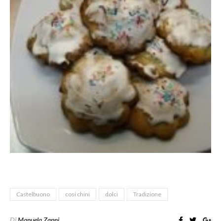
Castelbuono
cosi chini
dolci
Tradizione
Di
Manuela Zanni