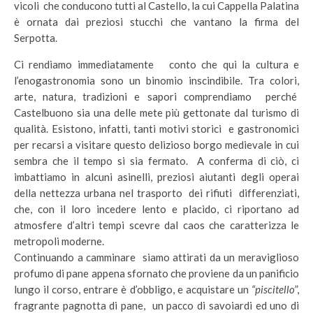
vicoli che conducono tutti al Castello, la cui Cappella Palatina
è ornata dai preziosi stucchi che vantano la firma del
Serpotta.
Ci rendiamo immediatamente conto che qui la cultura e
l’enogastronomia sono un binomio inscindibile. Tra colori,
arte, natura, tradizioni e sapori comprendiamo perché
Castelbuono sia una delle mete più gettonate dal turismo di
qualità. Esistono, infatti, tanti motivi storici e gastronomici
per recarsi a visitare questo delizioso borgo medievale in cui
sembra che il tempo si sia fermato. A conferma di ciò, ci
imbattiamo in alcuni asinelli, preziosi aiutanti degli operai
della nettezza urbana nel trasporto dei rifiuti differenziati,
che, con il loro incedere lento e placido, ci riportano ad
atmosfere d’altri tempi scevre dal caos che caratterizza le
metropoli moderne.
Continuando a camminare siamo attirati da un meraviglioso
profumo di pane appena sfornato che proviene da un panificio
lungo il corso, entrare è d’obbligo, e acquistare un
“piscitello
”,
fragrante pagnotta di pane, un pacco di savoiardi ed uno di