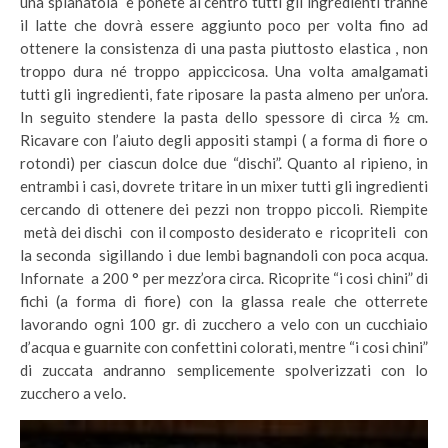
una spianatoia e ponete al centro tutti gli ingredienti tranne
il latte che dovrà essere aggiunto poco per volta fino ad
ottenere la consistenza di una pasta piuttosto elastica , non
troppo dura né troppo appiccicosa. Una volta amalgamati
tutti gli ingredienti, fate riposare la pasta almeno per un’ora.
In seguito stendere la pasta dello spessore di circa ½ cm.
Ricavare con l’aiuto degli appositi stampi ( a forma di fiore o
rotondi) per ciascun dolce due “dischi”. Quanto al ripieno, in
entrambi i casi, dovrete tritare in un mixer tutti gli ingredienti
cercando di ottenere dei pezzi non troppo piccoli. Riempite
metà dei dischi con il composto desiderato e ricopriteli con
la seconda sigillando i due lembi bagnandoli con poca acqua.
Infornate a 200 ° per mezz’ora circa. Ricoprite “i cosi chini” di
fichi (a forma di fiore) con la glassa reale che otterrete
lavorando ogni 100 gr. di zucchero a velo con un cucchiaio
d’acqua e guarnite con confettini colorati, mentre “i cosi chini”
di zuccata andranno semplicemente spolverizzati con lo
zucchero a velo.